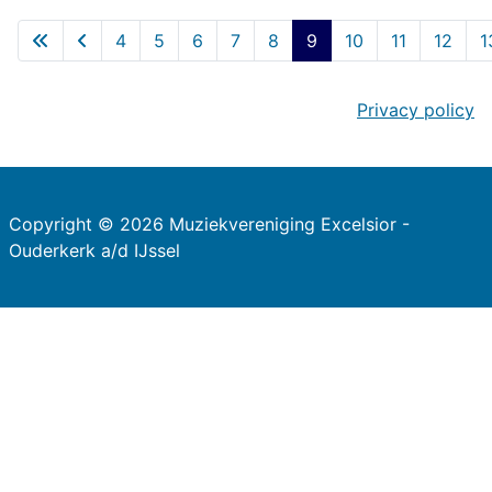
4
5
6
7
8
9
10
11
12
1
Privacy policy
Copyright © 2026 Muziekvereniging Excelsior -
Ouderkerk a/d IJssel