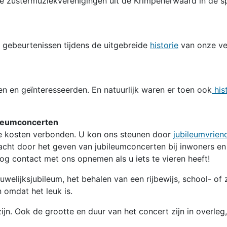
le zustermuziekverenigingen uit de Krimpenerwaard in de s
 gebeurtenissen tijdens de uitgebreide
historie
van onze ver
 en geïnteresseerden. En natuurlijk waren er toen ook
his
ileumconcerten
ge kosten verbonden. U kon ons steunen door
jubileumvriend
acht door het geven van jubileumconcerten bij inwoners en b
og contact met ons opnemen als u iets te vieren heeft!
welijksjubileum, het behalen van een rijbewijs, school- of
 omdat het leuk is.
ijn. Ook de grootte en duur van het concert zijn in overleg