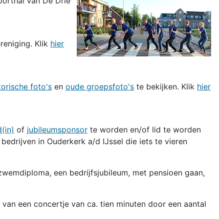
porthal van De Drie
eniging. Klik
hier
torische foto's
en
oude groepsfoto's
te bekijken. Klik
hier
(in)
of
jubileumsponsor
te worden en/of lid te worden
edrijven in Ouderkerk a/d IJssel die iets te vieren
 zwemdiploma, een bedrijfsjubileum, met pensioen gaan,
, van een concertje van ca. tien minuten door een aantal