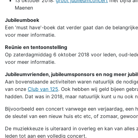
13 oktober 2018:
groot jubileumconcert
met bijna al
Maenen
Jubileumboek
Een 'must have'-boek dat verder gaat dan de belangrijke
voor meer informatie.
Reünie en tentoonstelling
Op zaterdagmiddag 6 oktober 2018 voor leden, oud-leden
voor meer informatie.
Jubileumvrienden, jubileumsponsors en nog meer jub
Aan bovenstaande activiteiten waren natuurlijk de nodi
van onze
Club van 125
. Ook hebben wij geld bijeen gebr
hadden. Dat was in 2018, maar natuurlijk kunt u nu ook n
Bijvoorbeeld een concert vanwege een verjaardag, een hu
de sleutel van een nieuw huis etc etc, of zomaar, gewoon
De muziekkeuze is uiteraard in overleg en kan van alles z
leden tot aan een volledig concert.