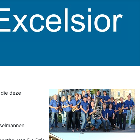
 die deze
sselmannen